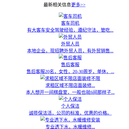
最新相关信息
更多>>
客车司机
有大客车安全驾驶经验，遵纪守法，管吃...
外贸人员
本地企业，现招聘外贸人员，有外贸销售...
售后客服
售后客服20名，女性，20-30周岁，单休，...
求租区域不限店面装修...
本人想开一间棋盘室，一般也就6间那样子...
个人保洁
诚揽保洁活，公司的标准，优惠的价格。
专业透下水，水暖维修...