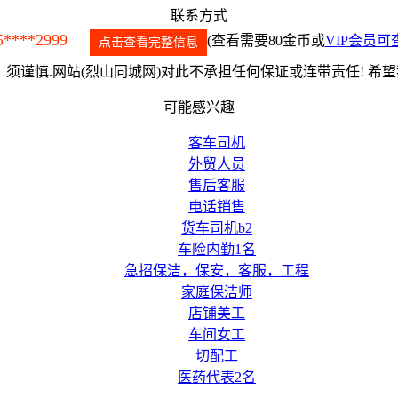
联系方式
5****2999
(查看需要80金币或
VIP会员可
点击查看完整信息
须谨慎.网站(烈山同城网)对此不承担任何保证或连带责任! 希
可能感兴趣
客车司机
外贸人员
售后客服
电话销售
货车司机b2
车险内勤1名
急招保洁，保安，客服，工程
家庭保洁师
店铺美工
车间女工
切配工
医药代表2名