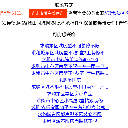
联系方式
5****5163
(查看需要80金币或
VIP会员可
点击查看完整信息
须谨慎.网站(烈山同城网)对此不承担任何保证或连带责任! 希
可能感兴趣
求购东区域房型不限装修不限
求租城东区域房型不限2室2卫装修不...
求租市中心简单装修400-500
求购市中心区房型不限一室一厅一卫...
求租市中心区房型不限2室1厅中档装...
求购学区房
求购区域不限不限房型不限两室一厅...
求购东区学区房小户型
求购市中心区小高层3室精致装修
求租:欢乐家园50平方左右的单身公寓...
求购城东区域房型不限装修不限
求租区域不限店面装修不限