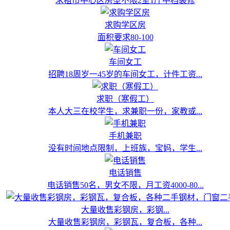
求租市中心区房型不限2室1厅中档装修
求购学区房
面积要求80-100
车间女工
招聘18周岁一45岁的车间女工，计件工资...
求职（寒假工）
本人大三在校学生，求兼职一份，家教或...
手机兼职
没有时间地点限制，上班族，宝妈，学生...
电话销售
电话销售50名，男女不限，月工资4000-80...
大量收售彩钢房，彩钢...
大量收售彩钢房，彩钢瓦，复合板，各种...