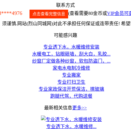
联系方式
8****4976
(查看需要80金币或
VIP会员可
点击查看完整信息
须谨慎.网站(烈山同城网)对此不承担任何保证或连带责任! 希
可能感兴趣
专业透下水，水暖维修安装
水暖电工，钻眼砸墙，刮大白，乳胶...
纱窗厂定做各种纱窗，软包防盗门，...
家电水电制冷维修
专业搬家
专业打扫卫生
专业家政保洁开荒保洁，擦玻璃
跑腿代驾，代购送餐
最新相关信息
更多>>
专业透下水，水暖维修...