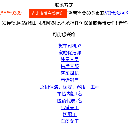
联系方式
1****9399
(查看需要80金币或
VIP会员可
点击查看完整信息
须谨慎.网站(烈山同城网)对此不承担任何保证或连带责任! 希
可能感兴趣
货车司机b2
家庭保洁师
外贸人员
售后客服
客车司机
电话销售
急招保洁，保安，客服，工程
车险内勤1名
医药代表2名
店铺美工
切配工
车间女工