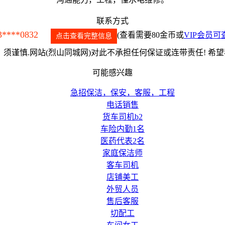
联系方式
3****0832
(查看需要80金币或
VIP会员可
点击查看完整信息
须谨慎.网站(烈山同城网)对此不承担任何保证或连带责任! 希
可能感兴趣
急招保洁，保安，客服，工程
电话销售
货车司机b2
车险内勤1名
医药代表2名
家庭保洁师
客车司机
店铺美工
外贸人员
售后客服
切配工