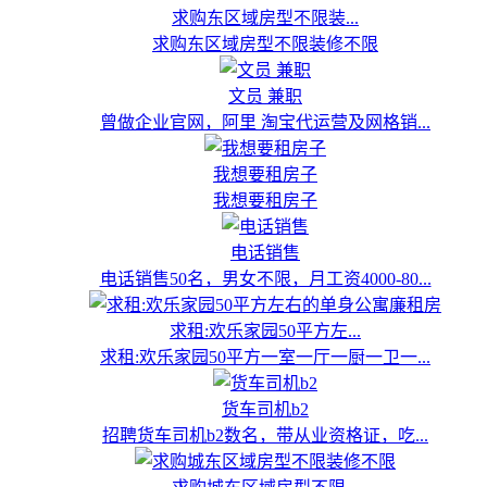
求购东区域房型不限装...
求购东区域房型不限装修不限
文员 兼职
曾做企业官网，阿里 淘宝代运营及网格销...
我想要租房子
我想要租房子
电话销售
电话销售50名，男女不限，月工资4000-80...
求租:欢乐家园50平方左...
求租:欢乐家园50平方一室一厅一厨一卫一...
货车司机b2
招聘货车司机b2数名，带从业资格证，吃...